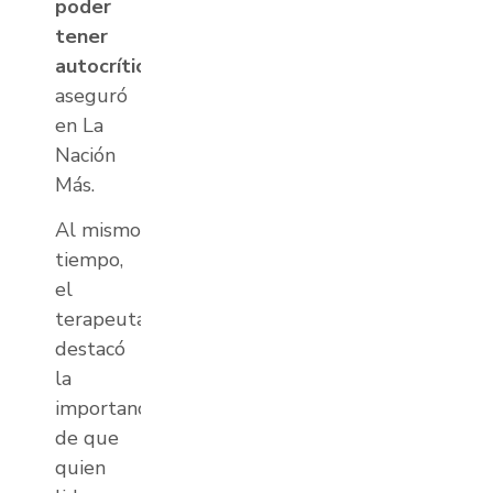
poder
tener
autocrítica“
,
aseguró
en La
Nación
Más.
Al mismo
tiempo,
el
terapeuta
destacó
la
importancia
de que
quien