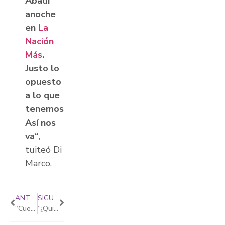
Abadi
anoche
en
La
Nación
Más
.
Justo lo
opuesto
a lo que
tenemos.
Así nos
va“
,
tuiteó Di
Marco.
ANTERIOR
SIGUIENTE
“Cuento los dos años que vienen como lo que falta para que termine la pesadilla”
“¿Quién será el goloso?”: Laura Di Marco cruzó a Máximo Kirchner por sus dichos sobre el FMI