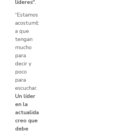
líderes“
.
“Estamos
acostumbrados
a que
tengan
mucho
para
decir y
poco
para
escuchar.
Un líder
en la
actualidad
creo que
debe