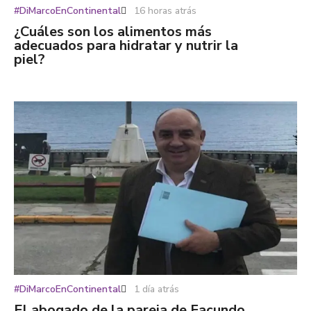
#DiMarcoEnContinental
16 horas atrás
¿Cuáles son los alimentos más
adecuados para hidratar y nutrir la
piel?
#DiMarcoEnContinental
1 día atrás
El abogado de la pareja de Facundo