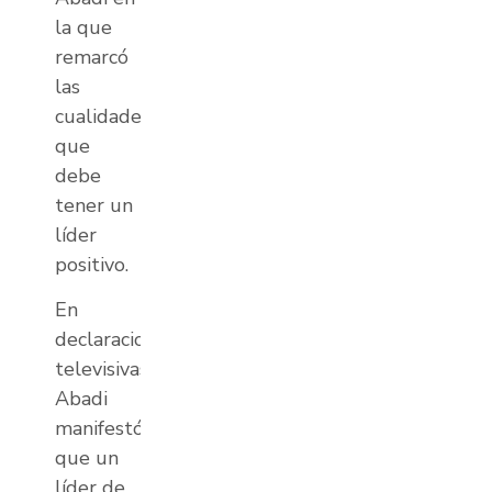
la que
remarcó
las
cualidades
que
debe
tener un
líder
positivo.
En
declaraciones
televisivas,
Abadi
manifestó
que un
líder de