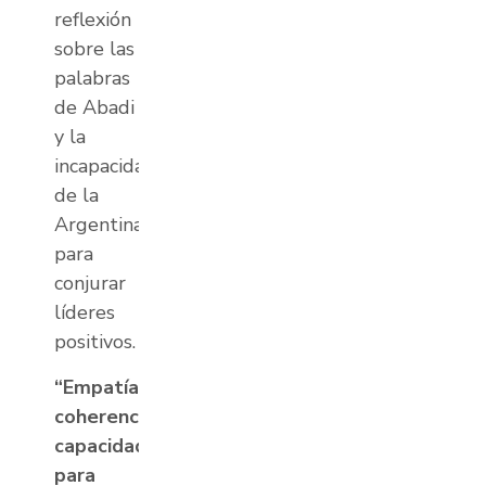
reflexión
sobre las
palabras
de Abadi
y la
incapacidad
de la
Argentina
para
conjurar
líderes
positivos.
“Empatía,
coherencia,
capacidad
para