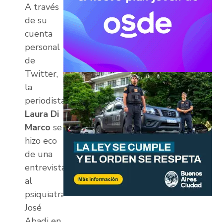
A través
de su
cuenta
personal
de
Twitter,
la
periodista
Laura Di
Marco
se
hizo eco
de una
entrevista
al
psiquiatra
José
Abadi en