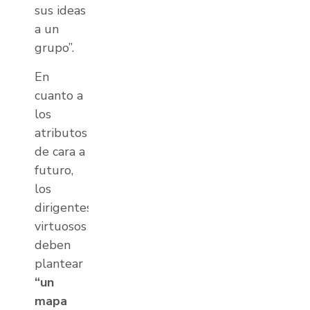
sus ideas
a un
grupo”.
En
cuanto a
los
atributos
de cara a
futuro,
los
dirigentes
virtuosos
deben
plantear
“un
mapa