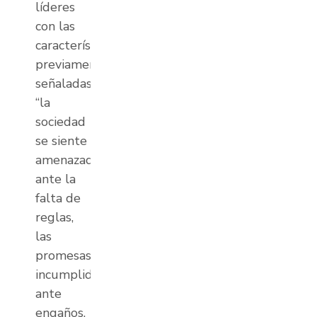
líderes
con las
características
previamente
señaladas,
“la
sociedad
se siente
amenazada
ante la
falta de
reglas,
las
promesas
incumplidas,
ante
engaños,