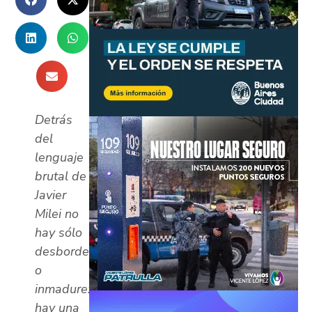
Detrás
del
lenguaje
brutal de
Javier
Milei no
hay sólo
desborde
o
inmadurez:
hay una