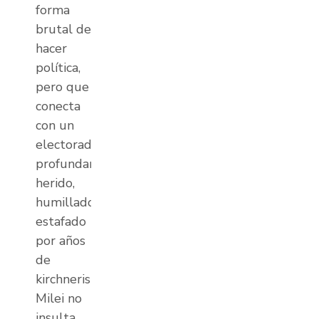
forma
brutal de
hacer
política,
pero que
conecta
con un
electorado
profundamente
herido,
humillado,
estafado
por años
de
kirchnerismo.
Milei no
insulta