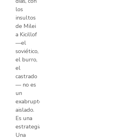
días, con
los
insultos
de Milei
a Kicillof
—el
soviético,
el burro,
el
castrado
— no es
un
exabrupto
aislado.
Es una
estrategia.
Una