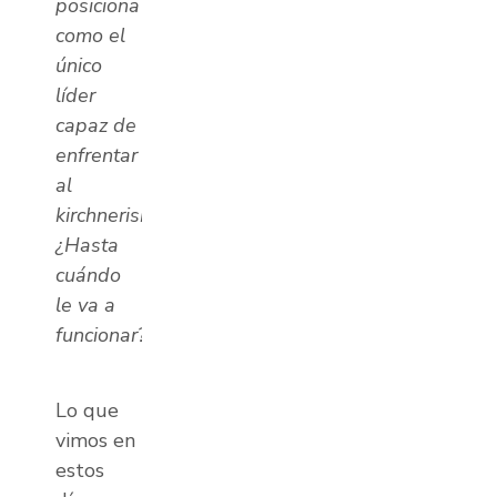
posiciona
como el
único
líder
capaz de
enfrentar
al
kirchnerismo.
¿Hasta
cuándo
le va a
funcionar?
Lo que
vimos en
estos