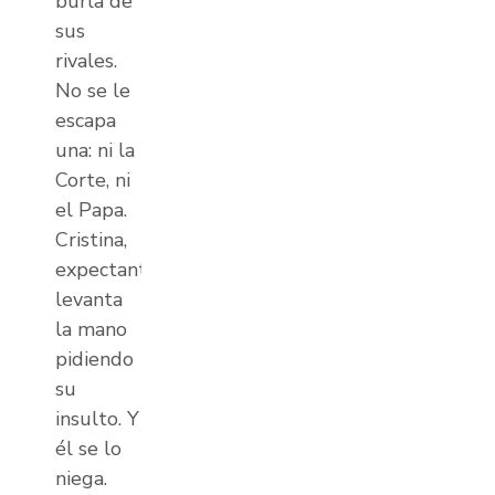
burla de
sus
rivales.
No se le
escapa
una: ni la
Corte, ni
el Papa.
Cristina,
expectante,
levanta
la mano
pidiendo
su
insulto. Y
él se lo
niega.