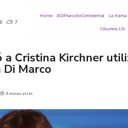
Home
#DiMarcoEnContinental
La trama 
6
7
Columna LN
 a Cristina Kirchner uti
a Di Marco
8 meses atrás