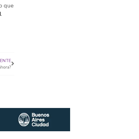
do que
l
IENTE
ahora?