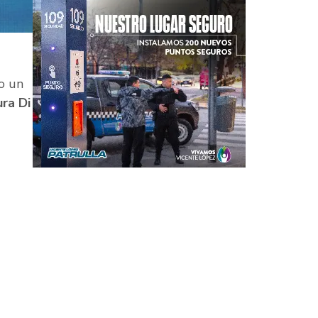
do un
ra Di