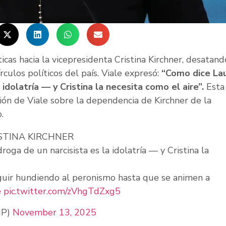
ticas hacia la vicepresidenta Cristina Kirchner, desatan
rculos políticos del país. Viale expresó:
“Como dice Lau
 idolatría — y Cristina la necesita como el aire”.
Esta
ión de Viale sobre la dependencia de Kirchner de la
.
ISTINA KIRCHNER
roga de un narcisista es la idolatría — y Cristina la
eguir hundiendo al peronismo hasta que se animen a
e
pic.twitter.com/zVhgTdZxg5
MP)
November 13, 2025