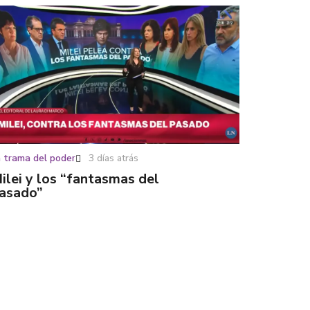
 trama del poder
3 días atrás
ilei y los “fantasmas del
asado”