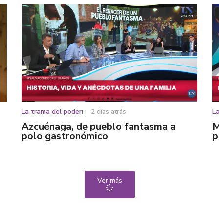
La trama del poder
2 días atrás
La
Azcuénaga, de pueblo fantasma a
M
polo gastronómico
p
Ver más