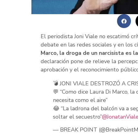
El periodista Joni Viale no escatimó crí
debate en las redes sociales y en los cí
Marco, la droga de un narcisista es la
declaración pone de relieve la percepc
aprobación y el reconocimiento público
💣 JONI VIALE DESTROZÓ A CR
💬 “Como dice Laura Di Marco, la d
necesita como el aire”
😂 “La ladrona del balcón va a s
soltar el secuestro”
@JonatanVial
— BREAK POINT (@BreakPoint