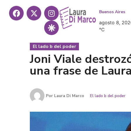
Buenos Aires
agosto 8, 202
°
C
El lado b del poder
Joni Viale destrozó
una frase de Laur
Por
Laura Di Marco
El lado b del poder