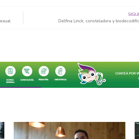
SIGU
sexual
Delfina Linck, consteladora y biodecodifi