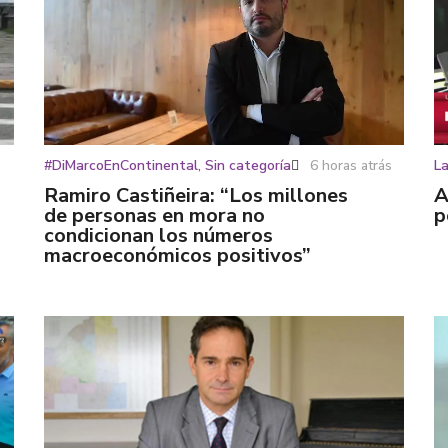
#DiMarcoEnContinental
,
Sin categoría
6 horas atrás
La
Ramiro Castiñeira: “Los millones
A
de personas en mora no
p
condicionan los números
macroeconómicos positivos”