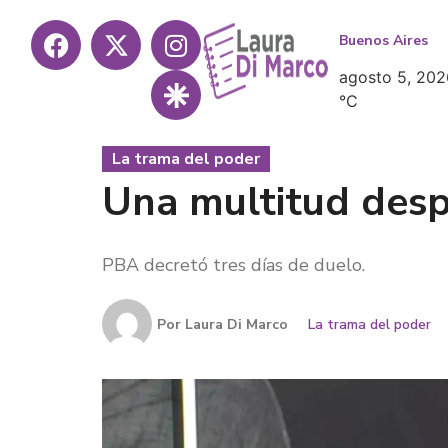
Buenos Aires
agosto 5, 202
°
C
La trama del poder
Una multitud despi
PBA decretó tres días de duelo.
Por
Laura Di Marco
La trama del poder