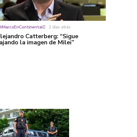
DiMarcoEnContinental
2 días atrás
lejandro Catterberg: “Sigue
ajando la imagen de Milei”