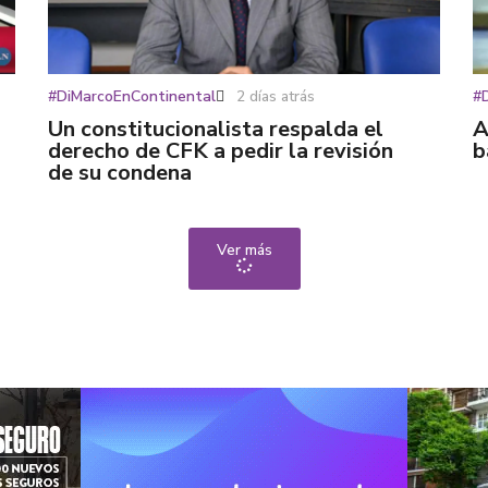
#DiMarcoEnContinental
2 días atrás
#
Un constitucionalista respalda el
A
derecho de CFK a pedir la revisión
b
de su condena
Ver más