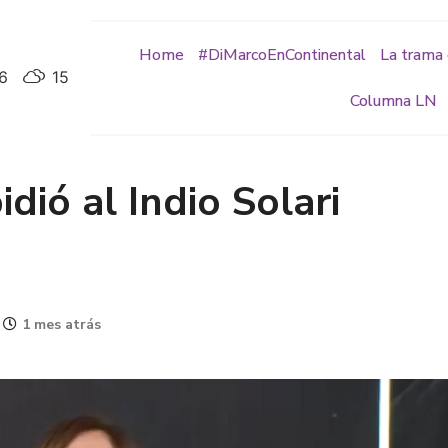
Home
#DiMarcoEnContinental
La trama 
6
15
Columna LN
dió al Indio Solari
1 mes atrás